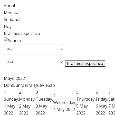
Anual
Mensual
Semanal
Hoy
Ir al mes específico
Ir al mes específico
Mayo 2022
Dom
Lun
Mar
Mié
Jue
Vie
Sáb
1
2
3
5
6
7
4
Sunday,
Monday,
Tuesday,
Thursday,
Friday,
Sat
Wednesday,
1 May
2 May
3 May
5 May
6 May
7 
4 May 2022
2022
2022
2022
2022
2022
20