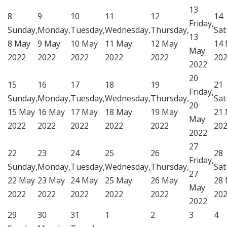
13
8
9
10
11
12
14
Friday,
Sunday,
Monday,
Tuesday,
Wednesday,
Thursday,
Sat
13
8 May
9 May
10 May
11 May
12 May
14
May
2022
2022
2022
2022
2022
20
2022
20
15
16
17
18
19
21
Friday,
Sunday,
Monday,
Tuesday,
Wednesday,
Thursday,
Sat
20
15 May
16 May
17 May
18 May
19 May
21
May
2022
2022
2022
2022
2022
20
2022
27
22
23
24
25
26
28
Friday,
Sunday,
Monday,
Tuesday,
Wednesday,
Thursday,
Sat
27
22 May
23 May
24 May
25 May
26 May
28
May
2022
2022
2022
2022
2022
20
2022
29
30
31
1
2
3
4