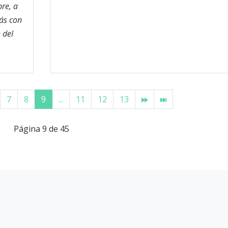
re, a
más con
 del
7
8
9
...
11
12
13
Página 9 de 45