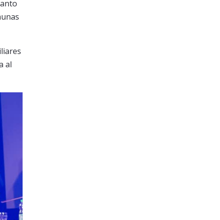
Tanto
omunas
liares
a al