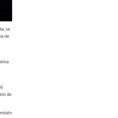
da, se
ia de
ativa
00
blo de
ambién