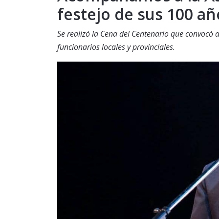
festejo de sus 100 añ
Se realizó la Cena del Centenario que convocó
funcionarios locales y provinciales.