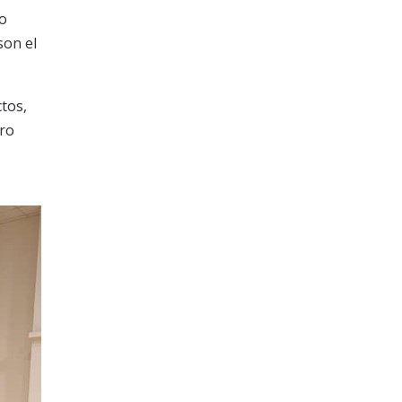
go
son el
ctos,
ero