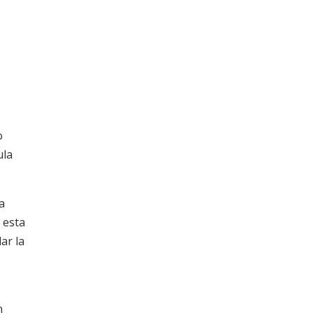
o
ula
a
 esta
ar la
n