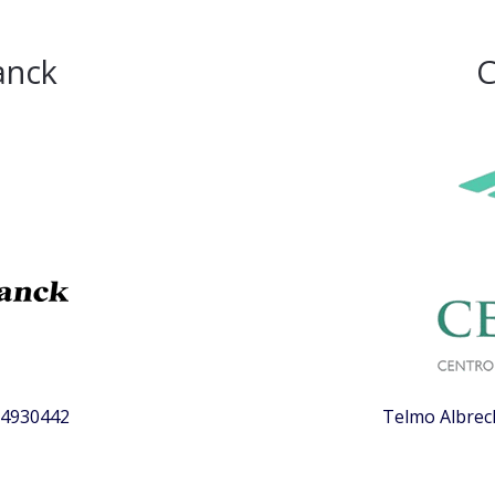
anck
C
) 4930442
Telmo Albrech